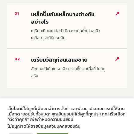
↗
เหล็กปั๊มกับเหล็กบางต่างกัน
01
อย่างไร
เปรียบเทียบแหล่งกำเนิด ความสม่ำเสมอ ผิว
เคลือบ และวิธีประเมิน
↗
เตรียมวัสดุก่อนเสนอขาย
02
จัดกองให้เห็นเกรด ผิว ความชื้น และสิ่งที่ปนอยู่
จริง
เว็บไซต์นี้ใช้คุกกี้เพื่อจดจำการตั้งค่าและพัฒนาประสบการณ์ใช้งาน
เมื่อกด “ยอมรับทั้งหมด” คุณยินยอมให้ใช้คุกกี้ทุกประเภท หรือเลือก
“ตั้งค่าคุกกี้” เพื่อกำหนดความยินยอม
ไม่อนุญาตให้ขายข้อมูลส่วนบุคคลของฉัน