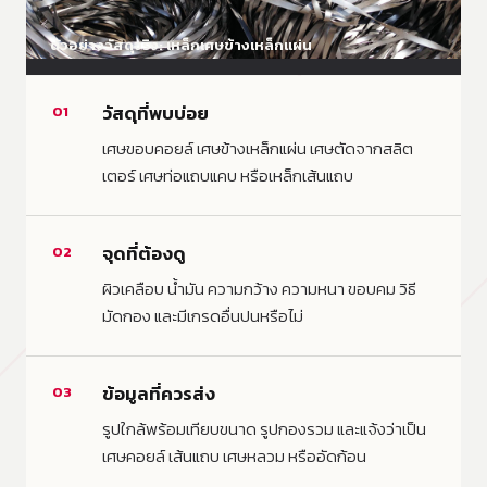
ตัวอย่างวัสดุจริง: เหล็กเศษข้างเหล็กแผ่น
วัสดุที่พบบ่อย
01
เศษขอบคอยล์ เศษข้างเหล็กแผ่น เศษตัดจากสลิต
เตอร์ เศษท่อแถบแคบ หรือเหล็กเส้นแถบ
จุดที่ต้องดู
02
ผิวเคลือบ น้ำมัน ความกว้าง ความหนา ขอบคม วิธี
มัดกอง และมีเกรดอื่นปนหรือไม่
ข้อมูลที่ควรส่ง
03
รูปใกล้พร้อมเทียบขนาด รูปกองรวม และแจ้งว่าเป็น
เศษคอยล์ เส้นแถบ เศษหลวม หรืออัดก้อน