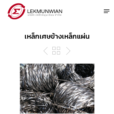
Skip
to
Men
main
Close
content
Menu
เหล็กเศษข้างเหล็กแผ่น