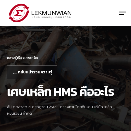
Skip
to
Men
main
Close
content
Menu
←
กลับหน้ารวมความรู้
เศษเหล็ก HMS คืออะไร
อัปเดตล่าสุด 21 กรกฎาคม 2569 · ตรวจทานโดยทีมงาน บริษัท เหล็ก
หมุนเวียน จำกัด